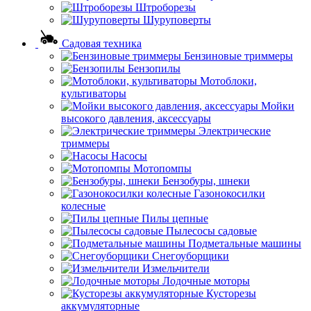
Штроборезы
Шуруповерты
Садовая техника
Бензиновые триммеры
Бензопилы
Мотоблоки,
культиваторы
Мойки
высокого давления, аксессуары
Электрические
триммеры
Насосы
Мотопомпы
Бензобуры, шнеки
Газонокосилки
колесные
Пилы цепные
Пылесосы садовые
Подметальные машины
Снегоуборщики
Измельчители
Лодочные моторы
Кусторезы
аккумуляторные