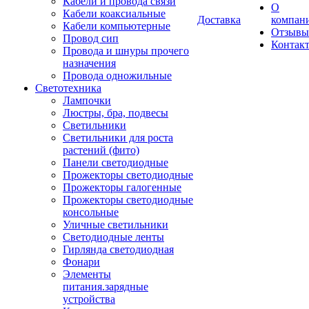
Кабели и провода связи
О
Кабели коаксиальные
Доставка
компан
Кабели компьютерные
Отзывы
Провод сип
Контак
Провода и шнуры прочего
назначения
Провода одножильные
Светотехника
Лампочки
Люстры, бра, подвесы
Светильники
Светильники для роста
растений (фито)
Панели светодиодные
Прожекторы светодиодные
Прожекторы галогенные
Прожекторы светодиодные
консольные
Уличные светильники
Светодиодные ленты
Гирлянда светодиодная
Фонари
Элементы
питания.зарядные
устройства