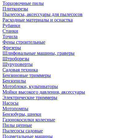
Торцовочные пилы
Плиткорезы
Пылесосы, аксессуары для пылесосов
Расходные материалы и оснастка
Рубанки
Станки
Точила
Фены строительные
Фрезеры
Шлифовальные машины, граверы
Штроборезы
Шуруповерты
Садовая техника
Бензиновые триммеры
Бензопилы
Мотоблоки, культиваторы
Мойки высокого давления, аксессуары
Электрические триммеры
Насосы
Мотопомпы
Бензобуры, шнеки
Газонокосилки колесные
Пилы цепные
Пылесосы садовые
Подметальные машины