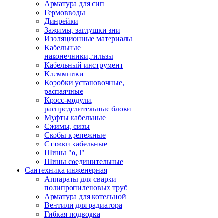
Арматура для сип
Гермовводы
Динрейки
Зажимы, заглушки зни
Изоляционные материалы
Кабельные
наконечники,гильзы
Кабельный инструмент
Клеммники
Коробки установочные,
распаячные
Кросс-модули,
распределительные блоки
Муфты кабельные
Сжимы, сизы
Скобы крепежные
Стяжки кабельные
Шины "o, l"
Шины соединительные
Сантехника инженерная
Аппараты для сварки
полипропиленовых труб
Арматура для котельной
Вентили для радиатора
Гибкая подводка