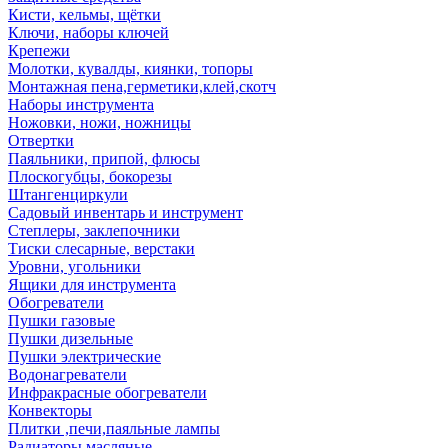
Кисти, кельмы, щётки
Ключи, наборы ключей
Крепежи
Молотки, кувалды, киянки, топоры
Монтажная пена,герметики,клей,скотч
Наборы инструмента
Ножовки, ножи, ножницы
Отвертки
Паяльники, припой, флюсы
Плоскогубцы, бокорезы
Штангенциркули
Садовый инвентарь и инструмент
Степлеры, заклепочники
Тиски слесарные, верстаки
Уровни, угольники
Ящики для инструмента
Обогреватели
Пушки газовые
Пушки дизельные
Пушки электрические
Водонагреватели
Инфракрасные обогреватели
Конвекторы
Плитки ,печи,паяльные лампы
Радиаторы масляные