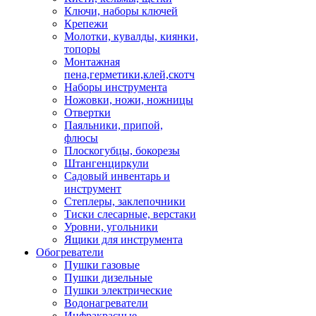
Ключи, наборы ключей
Крепежи
Молотки, кувалды, киянки,
топоры
Монтажная
пена,герметики,клей,скотч
Наборы инструмента
Ножовки, ножи, ножницы
Отвертки
Паяльники, припой,
флюсы
Плоскогубцы, бокорезы
Штангенциркули
Садовый инвентарь и
инструмент
Степлеры, заклепочники
Тиски слесарные, верстаки
Уровни, угольники
Ящики для инструмента
Обогреватели
Пушки газовые
Пушки дизельные
Пушки электрические
Водонагреватели
Инфракрасные