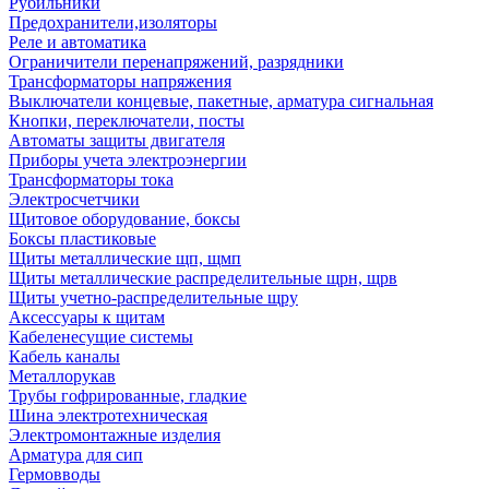
Рубильники
Предохранители,изоляторы
Реле и автоматика
Ограничители перенапряжений, разрядники
Трансформаторы напряжения
Выключатели концевые, пакетные, арматура сигнальная
Кнопки, переключатели, посты
Автоматы защиты двигателя
Приборы учета электроэнергии
Трансформаторы тока
Электросчетчики
Щитовое оборудование, боксы
Боксы пластиковые
Щиты металлические щп, щмп
Щиты металлические распределительные щрн, щрв
Щиты учетно-распределительные щру
Аксессуары к щитам
Кабеленесущие системы
Кабель каналы
Металлорукав
Трубы гофрированные, гладкие
Шина электротехническая
Электромонтажные изделия
Арматура для сип
Гермовводы