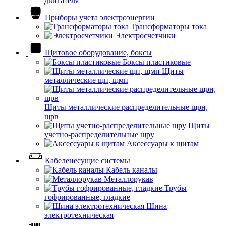
двигателя
Приборы учета электроэнергии
Трансформаторы тока
Электросчетчики
Щитовое оборудование, боксы
Боксы пластиковые
Щиты
металлические щп, щмп
Щиты металлические распределительные щрн,
щрв
Щиты
учетно-распределительные щру
Аксессуары к щитам
Кабеленесущие системы
Кабель каналы
Металлорукав
Трубы
гофрированные, гладкие
Шина
электротехническая