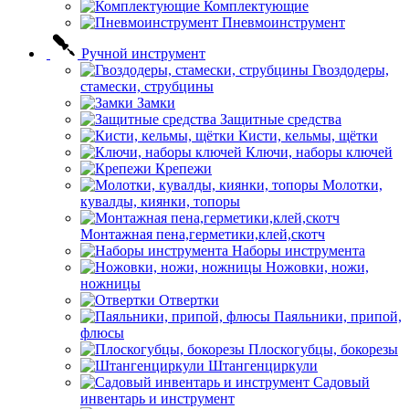
Комплектующие
Пневмоинструмент
Ручной инструмент
Гвоздодеры,
стамески, струбцины
Замки
Защитные средства
Кисти, кельмы, щётки
Ключи, наборы ключей
Крепежи
Молотки,
кувалды, киянки, топоры
Монтажная пена,герметики,клей,скотч
Наборы инструмента
Ножовки, ножи,
ножницы
Отвертки
Паяльники, припой,
флюсы
Плоскогубцы, бокорезы
Штангенциркули
Садовый
инвентарь и инструмент