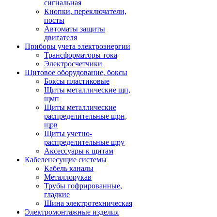
сигнальная
Кнопки, переключатели,
посты
Автоматы защиты
двигателя
Приборы учета электроэнергии
Трансформаторы тока
Электросчетчики
Щитовое оборудование, боксы
Боксы пластиковые
Щиты металлические щп,
щмп
Щиты металлические
распределительные щрн,
щрв
Щиты учетно-
распределительные щру
Аксессуары к щитам
Кабеленесущие системы
Кабель каналы
Металлорукав
Трубы гофрированные,
гладкие
Шина электротехническая
Электромонтажные изделия